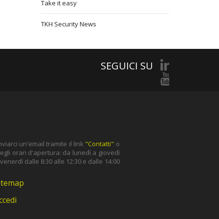
Take it easy
TKH Security News
SEGUICI SU
iarci un'email tramite il link
"Contatti"
o
gli orari d'apertura: da lunedì a giovedì
l venerdì dalle 8:30 alle 12:30 e dalle 14:00
itemap
ccedi