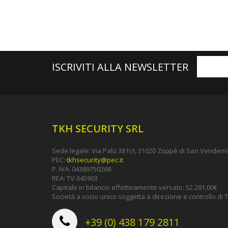
ISCRIVITI ALLA NEWSLETTER
TKH SECURITY SRL
Sede legale: Via Palù 38 h/i, 31020 Zoppè di San Vendemia
PEC:
tkhsecurity@pec.it
P. IVA: 04389750268
REA: TV-345903
Capitale in bilancio effettivamente versato: 52.281,00€
Società a socio unico soggetta a direzione e controllo d
+39 (0) 438 179 2811