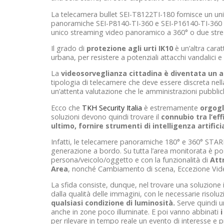
La telecamera bullet SEI-T8122TI-180 fornisce un un
panoramiche SEI-P8140-TI-360 e SEI-P16140-TI-360 f
unico streaming video panoramico a 360° o due strea
Il grado di
protezione agli urti IK10
è un’altra carat
urbana, per resistere a potenziali attacchi vandalici e
La
videosorveglianza cittadina è diventata un 
tipologia di telecamere che deve essere discreta nell
un’attenta valutazione che le amministrazioni pubblic
Ecco che
TKH Security Italia
è estremamente
orgogl
soluzioni devono quindi trovare il
connubio tra l’eff
ultimo, fornire strumenti di intelligenza artifici
Infatti, le telecamere panoramiche 180° e 360° STARL
generazione a bordo. Su tutta l’area monitorata è poss
persona/veicolo/oggetto e con la funzionalità di
Att
Area
, nonché Cambiamento di scena, Eccezione Vide
La sfida consiste, dunque, nel trovare una soluzione i
dalla qualità delle immagini, con le necessarie risol
qualsiasi condizione di luminosità.
Serve quindi un
anche in zone poco illuminate. E poi vanno abbinati
i
per rilevare in tempo reale un evento di interesse e