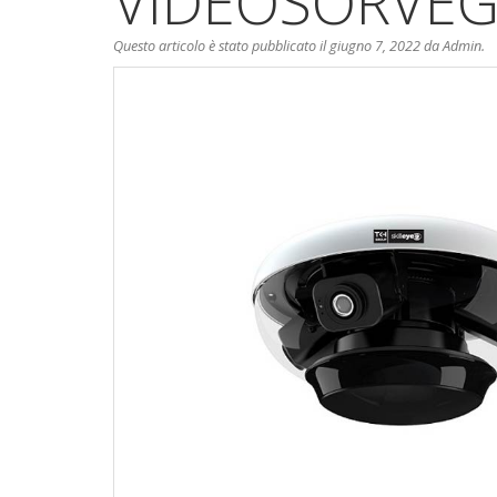
VIDEOSORVEG
Questo articolo è stato pubblicato il giugno 7, 2022
da Admin
.
.com