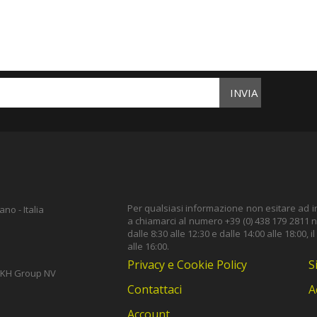
INVIA
Per qualsiasi informazione non esitare ad inv
no - Italia
a chiamarci al numero +39 (0) 438 179 2811 ne
dalle 8:30 alle 12:30 e dalle 14:00 alle 18:00, i
alle 16:00.
Privacy e Cookie Policy
S
i TKH Group NV
Contattaci
A
Account