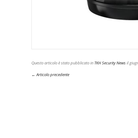
Questo articolo è stato pubblicato in
TKH Security News
il giug
← Articolo precedente