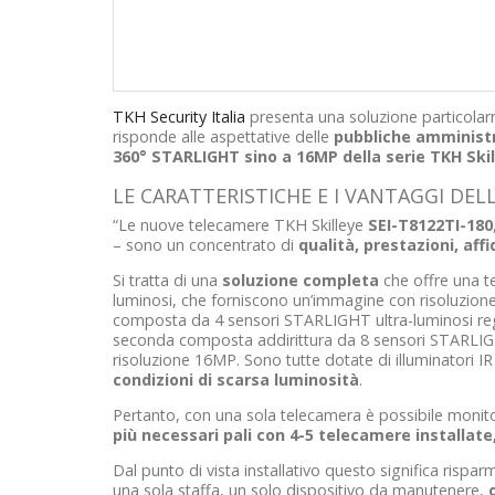
TKH Security Italia
presenta una soluzione particolarm
risponde alle aspettative delle
pubbliche amministr
360° STARLIGHT sino a 16MP della serie TKH Ski
LE CARATTERISTICHE E I VANTAGGI DEL
“Le nuove telecamere TKH Skilleye
SEI-T8122TI-180
– sono un concentrato di
qualità, prestazioni, affi
Si tratta di una
soluzione completa
che offre una t
luminosi, che forniscono un’immagine con risoluzion
composta da 4 sensori STARLIGHT ultra-luminosi rego
seconda composta addirittura da 8 sensori STARLIGH
risoluzione 16MP. Sono tutte dotate di illuminatori 
condizioni di scarsa luminosità
.
Pertanto, con una sola telecamera è possibile moni
più necessari pali con 4-5 telecamere installat
Dal punto di vista installativo questo significa risp
una sola staffa, un solo dispositivo da manutenere,