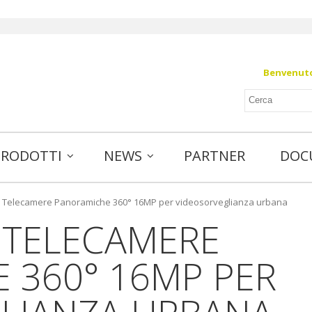
Benvenuto 
PRODOTTI
NEWS
PARTNER
DOC
e: Telecamere Panoramiche 360° 16MP per videosorveglianza urbana
: TELECAMERE
 360° 16MP PER