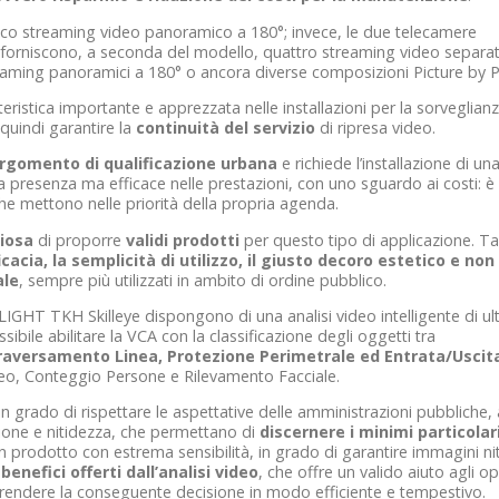
ico streaming video panoramico a 180°; invece, le due telecamere
orniscono, a seconda del modello, quattro streaming video separat
ming panoramici a 180° o ancora diverse composizioni Picture by Pi
teristica importante e apprezzata nelle installazioni per la sorveglian
 quindi garantire la
continuità del servizio
di ripresa video.
argomento di qualificazione urbana
e richiede l’installazione di un
a presenza ma efficace nelle prestazioni, con uno sguardo ai costi: è
he mettono nelle priorità della propria agenda.
iosa
di proporre
validi prodotti
per questo tipo di applicazione. Tal
icacia, la semplicità di utilizzo, il giusto decoro estetico e non
ale
, sempre più utilizzati in ambito di ordine pubblico.
IGHT TKH Skilleye dispongono di una analisi video intelligente di ul
ibile abilitare la VCA con la classificazione degli oggetti tra
raversamento Linea, Protezione Perimetrale ed Entrata/Uscit
o, Conteggio Persone e Rilevamento Facciale.
n grado di rispettare le aspettative delle amministrazioni pubbliche, 
uzione e nitidezza, che permettano di
discernere i minimi particolari
 prodotto con estrema sensibilità, in grado di garantire immagini ni
 benefici offerti dall’analisi video
, che offre un valido aiuto agli op
 prendere la conseguente decisione in modo efficiente e tempestivo.