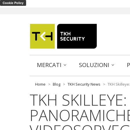
MERCATI
SOLUZIONI
Home
>
Blog
>
TKH Security News
>
TKH Skilley
TKH SKILLEYE
PANORAMICHE