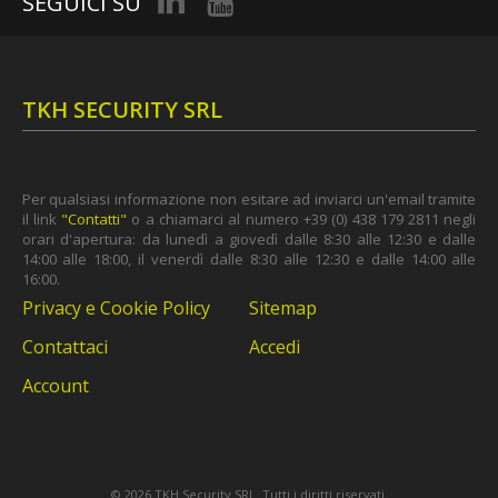
SEGUICI SU
TKH SECURITY SRL
Per qualsiasi informazione non esitare ad inviarci un'email tramite
il link
"Contatti"
o a chiamarci al numero +39 (0) 438 179 2811 negli
orari d'apertura: da lunedì a giovedì dalle 8:30 alle 12:30 e dalle
14:00 alle 18:00, il venerdì dalle 8:30 alle 12:30 e dalle 14:00 alle
16:00.
Privacy e Cookie Policy
Sitemap
Contattaci
Accedi
Account
©
2026 TKH Security SRL. Tutti i diritti riservati.