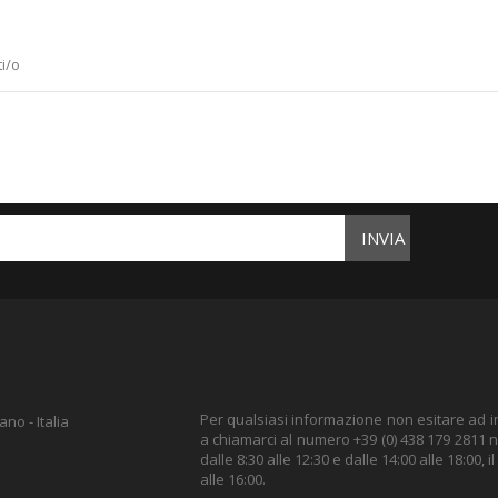
i/o
INVIA
Per qualsiasi informazione non esitare ad inv
no - Italia
a chiamarci al numero +39 (0) 438 179 2811 ne
dalle 8:30 alle 12:30 e dalle 14:00 alle 18:00, i
alle 16:00.