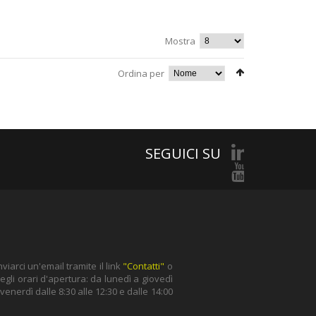
Mostra
Ordina per
SEGUICI SU
iarci un'email tramite il link
"Contatti"
o
gli orari d'apertura: da lunedì a giovedì
l venerdì dalle 8:30 alle 12:30 e dalle 14:00