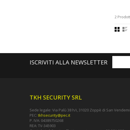
2 Prodott
ISCRIVITI ALLA NEWSLETTER
TKH SECURITY SRL
Sede legale: Via Palù 38 h/i, 31020 Zoppè di San Vendemia
PEC:
tkhsecurity@pec.it
P. IVA: 04389750268
REA: TV-345903