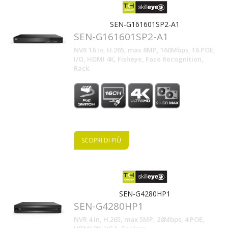
SEN-G161601SP2-A1
SEN-G161601SP2-A1
NVR 16 In, H.265, max 8MP, 160Mbps, 16 POE,
I/O, HDMI 4K, Fisheye, Face Recognition,
.com
Rack.
SCOPRI DI PIÙ
SEN-G4280HP1
SEN-G4280HP1
NVR 4 In, H.265, max 5MP, 28Mbps, 4 POE,