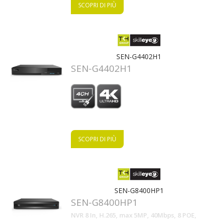
SCOPRI DI PIÙ
SEN-G4402H1
SEN-G4402H1
SCOPRI DI PIÙ
SEN-G8400HP1
SEN-G8400HP1
NVR 8 In, H.265, max 5MP, 40Mbps, 8 POE,