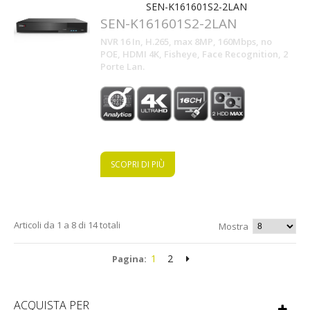
SEN-K161601S2-2LAN
SEN-K161601S2-2LAN
NVR 16 In, H.265, max 8MP, 160Mbps, no
POE, HDMI 4K, Fisheye, Face Recognition, 2
Porte Lan.
SCOPRI DI PIÙ
Articoli da 1 a 8 di 14 totali
Mostra
1
2
Pagina:
ACQUISTA PER