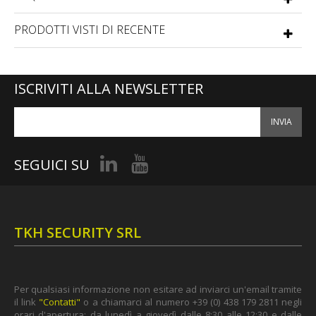
PRODOTTI VISTI DI RECENTE
ISCRIVITI ALLA NEWSLETTER
INVIA
SEGUICI SU
TKH SECURITY SRL
Per qualsiasi informazione non esitare ad inviarci un'email tramite
il link
"Contatti"
o a chiamarci al numero +39 (0) 438 179 2811 negli
orari d'apertura: da lunedì a giovedì dalle 8:30 alle 12:30 e dalle