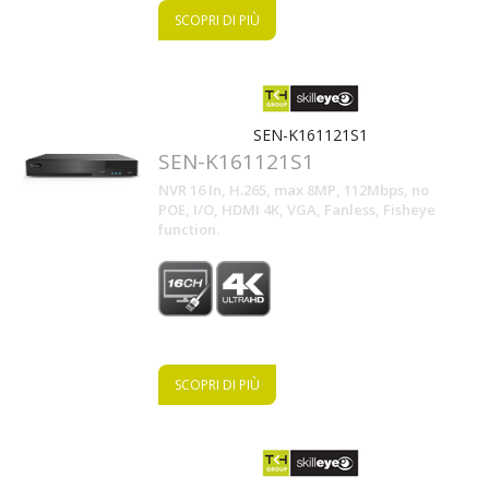
SCOPRI DI PIÙ
SEN-K161121S1
SEN-K161121S1
NVR 16 In, H.265, max 8MP, 112Mbps, no
POE, I/O, HDMI 4K, VGA, Fanless, Fisheye
function.
SCOPRI DI PIÙ