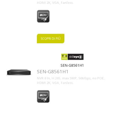
HDMI 2K, VGA, Fanless.
SCOPRI DI PIÙ
SEN-G8561H1
SEN-G8561H1
NVR 8 In, H.265, max 5MP, 56Mbps, no POE,
HDMI 2K, VGA, Fanless.