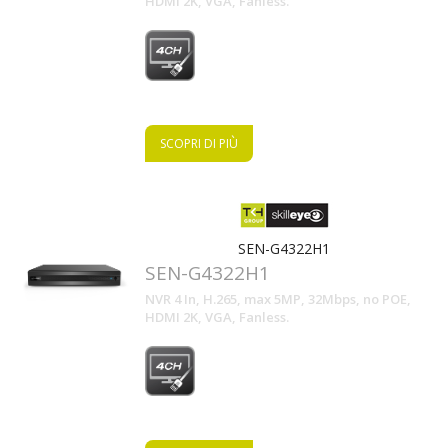
HDMI 2K, VGA, Fanless.
SCOPRI DI PIÙ
SEN-G4322H1
SEN-G4322H1
NVR 4 In, H.265, max 5MP, 32Mbps, no POE,
HDMI 2K, VGA, Fanless.