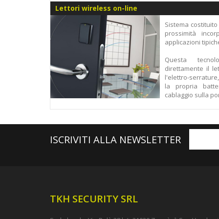
Lettori wireless on-line
Sistema costituito
prossimità incor
applicazioni tipich
Questa tecnol
direttamente il l
l'elettro-serratu
la propria batt
cablaggio sulla por
ISCRIVITI ALLA NEWSLETTER
TKH SECURITY SRL