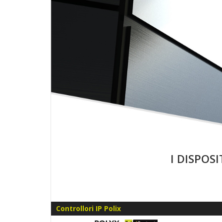
.com
I DISPOS
Controllori IP Polix