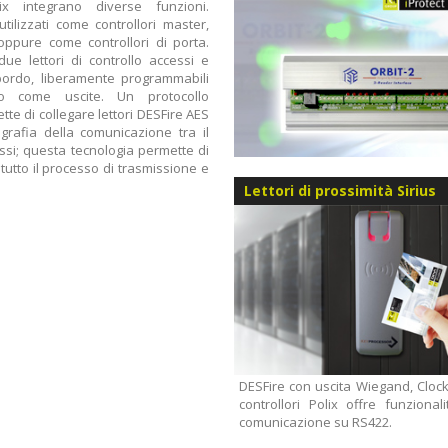
lix integrano diverse funzioni.
ilizzati come controllori master,
 oppure come controllori di porta.
ue lettori di controllo accessi e
ordo, liberamente programmabili
o come uscite. Un protocollo
tte di collegare lettori DESFire AES
ografia della comunicazione tra il
tessi; questa tecnologia permette di
 tutto il processo di trasmissione e
Lettori di prossimità Sirius
DESFire con uscita Wiegand, Clock
controllori Polix offre funzion
comunicazione su RS422.