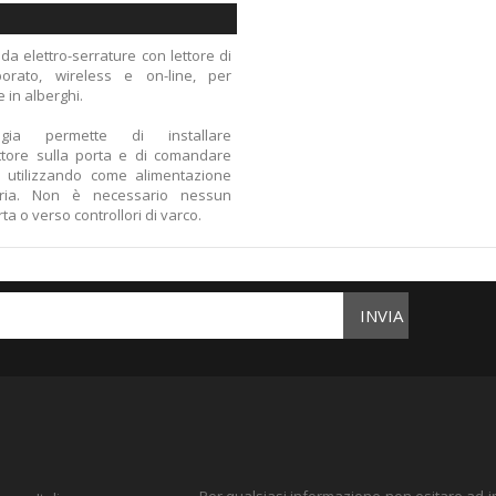
 da elettro-serrature con lettore di
porato, wireless e on-line, per
e in alberghi.
ogia permette di installare
ettore sulla porta e di comandare
re, utilizzando come alimentazione
eria. Non è necessario nessun
ta o verso controllori di varco.
INVIA