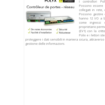
I controllori Po
Possono essere ut
collegati in rete,
Possono gestire d
hanno 12 I/O a b
come ingressi 
proprietario perme
(EV1) con la critt
Polix e i lettori s
proteggere i dati sensibili in maniera sicura, attraverso
gestione delle informazioni.