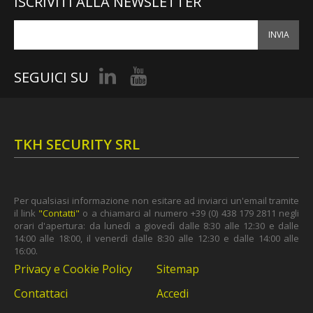
ISCRIVITI ALLA NEWSLETTER
INVIA
SEGUICI SU
TKH SECURITY SRL
Per qualsiasi informazione non esitare ad inviarci un'email tramite
il link
"Contatti"
o a chiamarci al numero +39 (0) 438 179 2811 negli
orari d'apertura: da lunedì a giovedì dalle 8:30 alle 12:30 e dalle
14:00 alle 18:00, il venerdì dalle 8:30 alle 12:30 e dalle 14:00 alle
16:00.
Privacy e Cookie Policy
Sitemap
Contattaci
Accedi