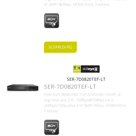
IP 3MP/4Mbps, HDMI/VGA, Fanless
SCOPRI DI PIÙ
SER-7D0820TEF-LT
SER-7D0820TEF-LT
DVR 5in1 960H/HD-TVI/AHD/HD-CVI/IP, 8
Ingressi più 2 IP, 109fps@1080pLite o
200fps/720p plus 2 IP 5MP/25fps, HDMI/VGA,
Fanless