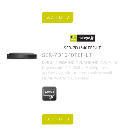
SCOPRI DI PIÙ
SER-7D1640TEF-LT
SER-7D1640TEF-LT
DVR 5in1 960H/HD-TVI/AHD/HD-CVI/IP, 16
Ingressi più 2 IP, 200fps@1080pLite o
400fps/720p più 2 IP 5MP/12Mbps totali,
HDMI/VGA/SPOT, Fanless
SCOPRI DI PIÙ