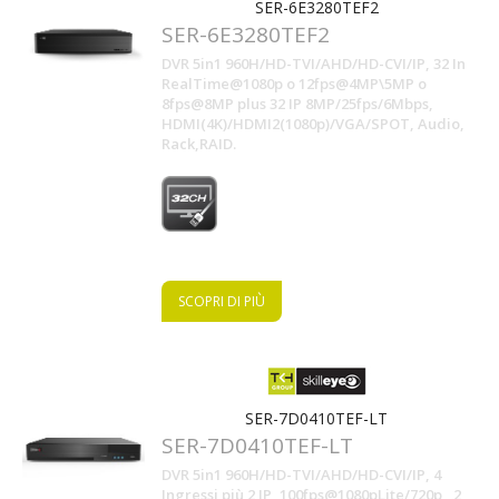
SER-6E3280TEF2
SER-6E3280TEF2
DVR 5in1 960H/HD-TVI/AHD/HD-CVI/IP, 32 In
RealTime@1080p o 12fps@4MP\5MP o
8fps@8MP plus 32 IP 8MP/25fps/6Mbps,
HDMI(4K)/HDMI2(1080p)/VGA/SPOT, Audio,
.com
Rack,RAID.
SCOPRI DI PIÙ
SER-7D0410TEF-LT
SER-7D0410TEF-LT
DVR 5in1 960H/HD-TVI/AHD/HD-CVI/IP, 4
Ingressi più 2 IP, 100fps@1080pLite/720p , 2