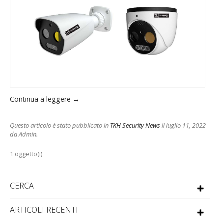
.com
Continua a leggere
→
Questo articolo è stato pubblicato in
TKH Security News
il luglio 11, 2022
da Admin
.
1 oggetto(i)
CERCA
ARTICOLI RECENTI