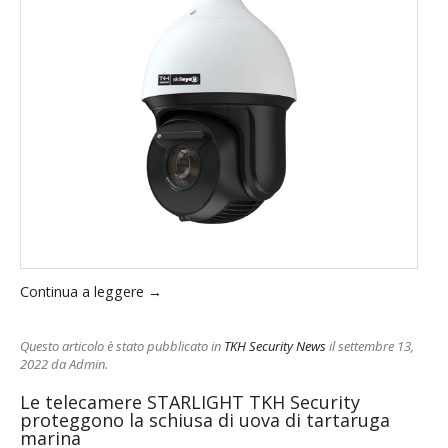
.com
Continua a leggere
→
Questo articolo è stato pubblicato in
TKH Security News
il settembre 13,
2022
da Admin
.
Le telecamere STARLIGHT TKH Security
proteggono la schiusa di uova di tartaruga
marina