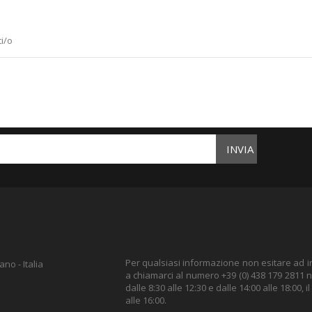
i/o
INVIA
Per qualsiasi informazione non esitare ad inv
no - Italia
a chiamarci al numero +39 (0) 438 179 2811 ne
dalle 8:30 alle 12:30 e dalle 14:00 alle 18:00, i
alle 16:00.