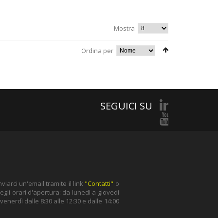
Mostra
Ordina per
SEGUICI SU
iarci un'email tramite il link
"Contatti"
o
gli orari d'apertura: da lunedì a giovedì
l venerdì dalle 8:30 alle 12:30 e dalle 14:00