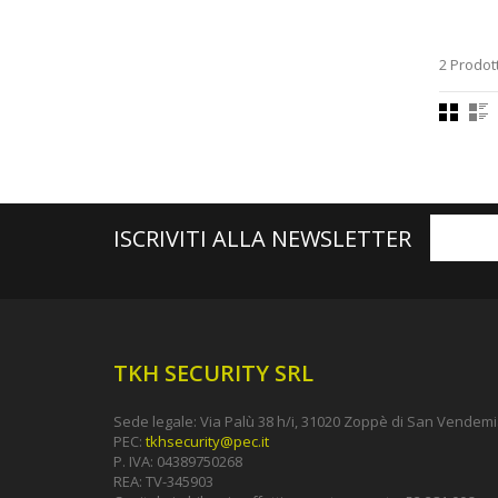
2 Prodott
ISCRIVITI ALLA NEWSLETTER
TKH SECURITY SRL
Sede legale: Via Palù 38 h/i, 31020 Zoppè di San Vendemia
PEC:
tkhsecurity@pec.it
P. IVA: 04389750268
REA: TV-345903