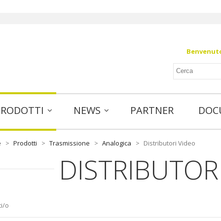
Benvenuto 
PRODOTTI
NEWS
PARTNER
DOC
e
>
Prodotti
>
Trasmissione
>
Analogica
>
Distributori Video
DISTRIBUTOR
i/o