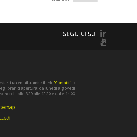
SEGUICI SU
iarci un'email tramite il link
"Contatti"
o
gli orari d'apertura: da lunedì a giovedì
l venerdì dalle 8:30 alle 12:30 e dalle 14:00
itemap
ccedi