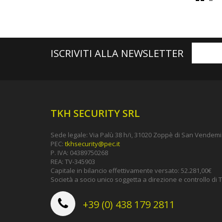
ISCRIVITI ALLA NEWSLETTER
TKH SECURITY SRL
Sede legale: Via Palù 38 h/i, 31020 Zoppè di San Vendemia
PEC:
tkhsecurity@pec.it
P. IVA: 04389750268
REA: TV-345903
Capitale in bilancio effettivamente versato: 52.281,00€
Società a socio unico soggetta a direzione e controllo d
+39 (0) 438 179 2811