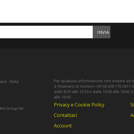
INVIA
Per qualsiasi informazione non esitare ad inv
no - Italia
a chiamarci al numero +39 (0) 438 179 2811 ne
dalle 8:30 alle 12:30 e dalle 14:00 alle 18:00, i
alle 16:00.
Privacy e Cookie Policy
S
i TKH Group NV
Contattaci
A
Account