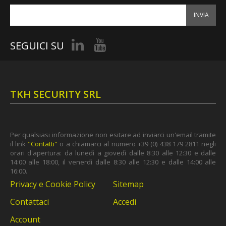
INVIA
SEGUICI SU
TKH SECURITY SRL
Per qualsiasi informazione non esitare ad inviarci un'email tramite
il link
"Contatti"
o a chiamarci al numero +39 (0) 438 179 2811 negli
orari d'apertura: da lunedì a giovedì dalle 8:30 alle 12:30 e dalle
14:00 alle 18:00, il venerdì dalle 8:30 alle 12:30 e dalle 14:00 alle
16:00.
Privacy e Cookie Policy
Sitemap
Contattaci
Accedi
Account