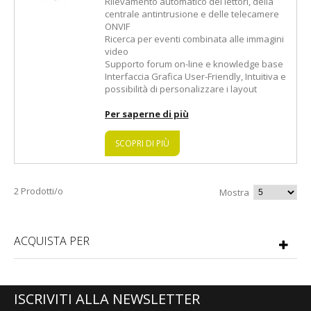
Rilevamento automatico dei lettori, della
centrale antintrusione e delle telecamere
ONVIF
Ricerca per eventi combinata alle immagini
video
Supporto forum on-line e knowledge base
Interfaccia Grafica User-Friendly, Intuitiva e
possibilità di personalizzare i layout
Per saperne di più
SCOPRI DI PIÙ
2 Prodotti/o
Mostra
ACQUISTA PER
ISCRIVITI ALLA NEWSLETTER