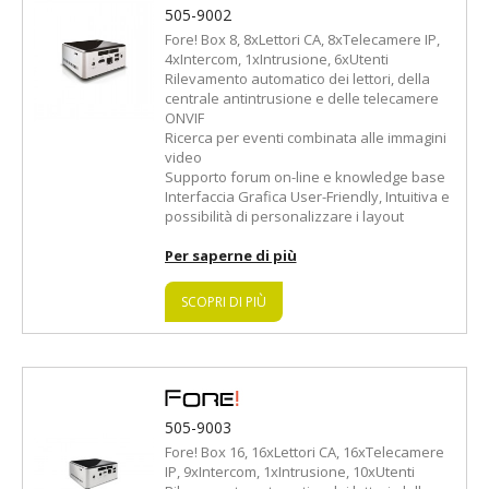
505-9002
Fore! Box 8, 8xLettori CA, 8xTelecamere IP,
4xIntercom, 1xIntrusione, 6xUtenti
Rilevamento automatico dei lettori, della
centrale antintrusione e delle telecamere
ONVIF
.com
Ricerca per eventi combinata alle immagini
video
Supporto forum on-line e knowledge base
Interfaccia Grafica User-Friendly, Intuitiva e
possibilità di personalizzare i layout
Per saperne di più
SCOPRI DI PIÙ
505-9003
Fore! Box 16, 16xLettori CA, 16xTelecamere
IP, 9xIntercom, 1xIntrusione, 10xUtenti