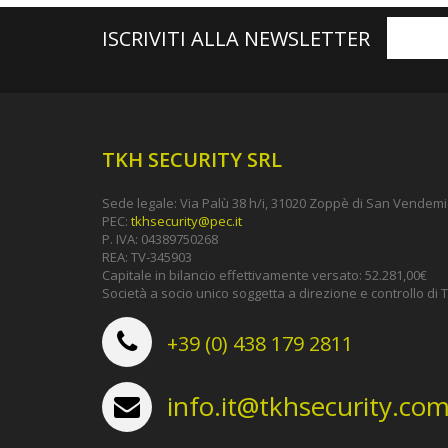
ISCRIVITI ALLA NEWSLETTER
TKH SECURITY SRL
Sede legale: Via Palù 38 h/i, 31020 Zoppè di San Vendemia
PEC:
tkhsecurity@pec.it
P. IVA: 04389750268
REA: TV-345903
Capitale in bilancio effettivamente versato: 52.281,00€
Società a socio unico soggetta a direzione e controllo d
+39 (0) 438 179 2811
info.it@tkhsecurity.co