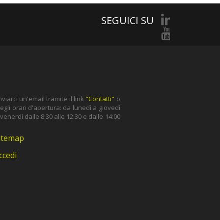
SEGUICI SU
iarci un'email tramite il link
"Contatti"
o
gli orari d'apertura: da lunedì a giovedì
l venerdì dalle 8:30 alle 12:30 e dalle 14:00
itemap
ccedi