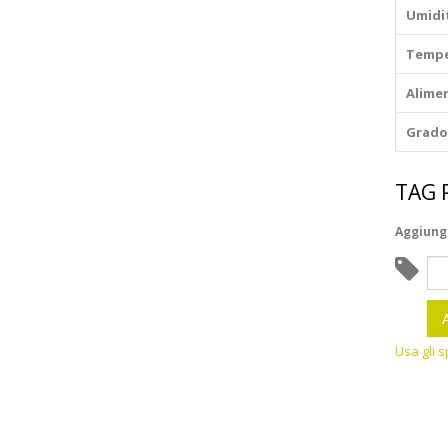
Umidi
Tempe
Alime
Grado
TAG
Aggiungi
Usa gli s