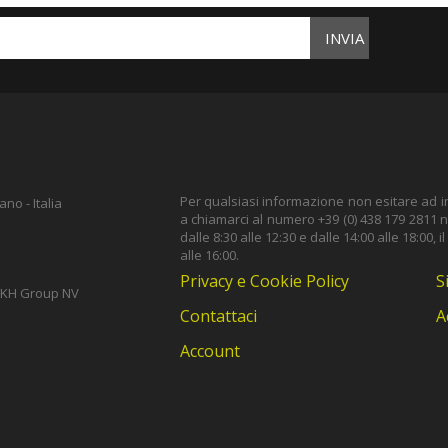
INVIA
Per qualsiasi informazione non esitare ad inv
no - Italia
a chiamarci al numero +39 (0) 438 179 2811 ne
dalle 8:30 alle 12:30 e dalle 14:00 alle 18:00, i
alle 16:00.
Privacy e Cookie Policy
S
i TKH Group NV
Contattaci
A
Account
m