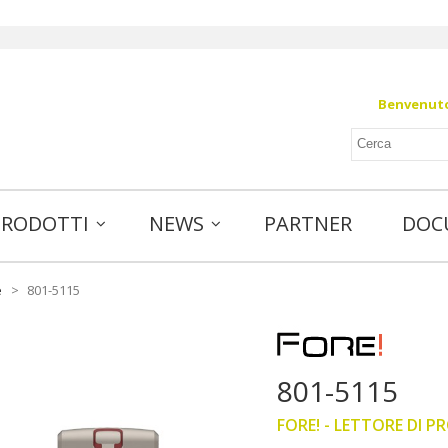
Benvenuto 
PRODOTTI
NEWS
PARTNER
DOC
e
>
801-5115
801-5115
FORE! - LETTORE DI PR