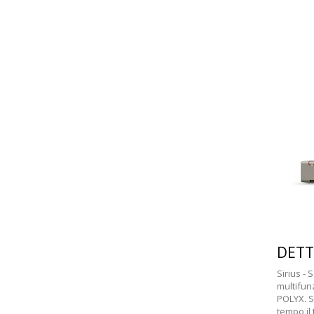
.com
DETT
Sirius - 
multifunz
POLYX. S
tempo il