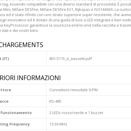
 tag, essendo compatibile con una diversi standard di prossimità. È possibil
e Mini, Mifare DESFire, Mifare DESFire EV1, Rijkspas e ISO14443A. La custodia
nox ed è stato rifinito con uno strato superiore super resistente, che aumen
esign innovativo ed è dotato di una guida di luce a LED integrata e ben vis
a KeyProcessor garantisce la sicurezza end-to-end nella raccolta e trasmiss
i dati e dei vostri beni.
ÉCHARGEMENTS
 (IT)
801-5115_it_aassetit.pdf
RIORI INFORMAZIONI
ttore
Connettore rimovibile 9-PIN
facce
RS-485
i funzionamento
2 LEDs rosso/verde e 1 buzzer
ting Frequency
13.56 MHz