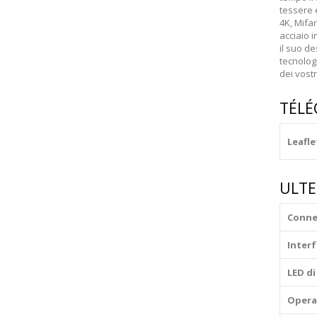
tessere e
4K, Mifar
acciaio i
il suo d
tecnologi
dei vostr
TÉL
Leaflet
ULTE
Conne
Inter
LED d
Opera