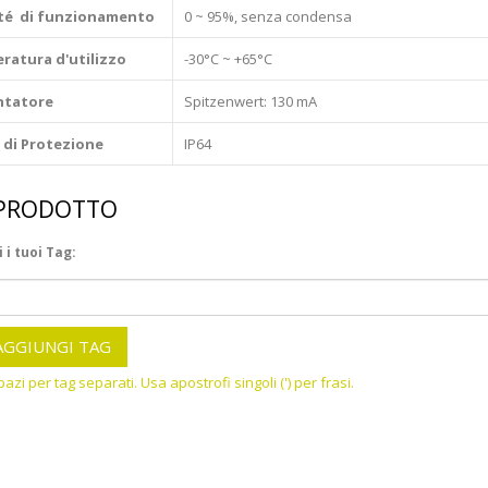
té di funzionamento
0 ~ 95%, senza condensa
ratura d'utilizzo
-30°C ~ +65°C
ntatore
Spitzenwert: 130 mA
 di Protezione
IP64
 PRODOTTO
 i tuoi Tag:
AGGIUNGI TAG
pazi per tag separati. Usa apostrofi singoli (') per frasi.