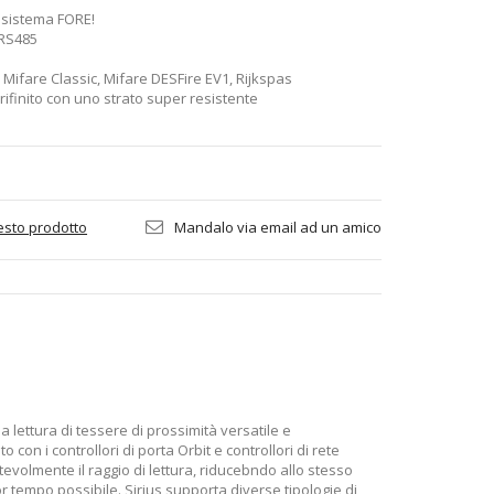
 sistema FORE!
 RS485
 Mifare Classic, Mifare DESFire EV1, Rijkspas
, rifinito con uno strato super resistente
esto prodotto
Mandalo via email ad un amico
la lettura di tessere di prossimità versatile e
 con i controllori di porta Orbit e controllori di rete
volmente il raggio di lettura, riducebndo allo stesso
r tempo possibile. Sirius supporta diverse tipologie di